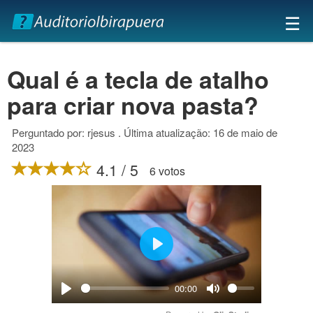
×
☰
Qual é a tecla de atalho
para criar nova pasta?
Perguntado por: rjesus . Última atualização: 16 de maio de
2023
4.1 / 5
6 votos
Play
00:00
Play
Mute