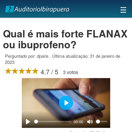
×
☰
Qual é mais forte FLANAX
ou ibuprofeno?
Perguntado por: dparis . Última atualização: 31 de janeiro de
2023
4.7 / 5
3 votos
Play
00:00
Play
Mute