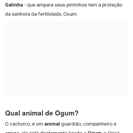
Galinha
- que ampara seus pintinhos tem a proteção
da senhora da fertilidade, Oxum.
Qual animal de Ogum?
O cachorro, é um
animal
guardião, companheiro e
amigo, ele está diretamente ligado a
Ogum
, o Orixá