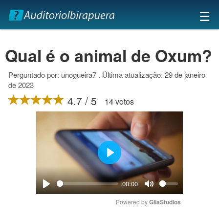
×
☰
Qual é o animal de Oxum?
Perguntado por: unogueira7 . Última atualização: 29 de janeiro
de 2023
4.7 / 5
14 votos
Play
00:00
Play
Mute
Powered by 
GliaStudios