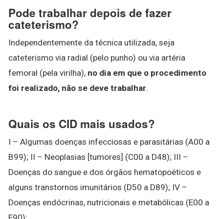
Pode trabalhar depois de fazer
cateterismo?
Independentemente da técnica utilizada, seja
cateterismo via radial (pelo punho) ou via artéria
femoral (pela virilha),
no dia em que o procedimento
foi realizado, não se deve trabalhar
.
Quais os CID mais usados?
I – Algumas doenças infecciosas e parasitárias (A00 a
B99); II – Neoplasias [tumores] (C00 a D48); III –
Doenças do sangue e dos órgãos hematopoéticos e
alguns transtornos imunitários (D50 a D89); IV –
Doenças endócrinas, nutricionais e metabólicas (E00 a
E90);