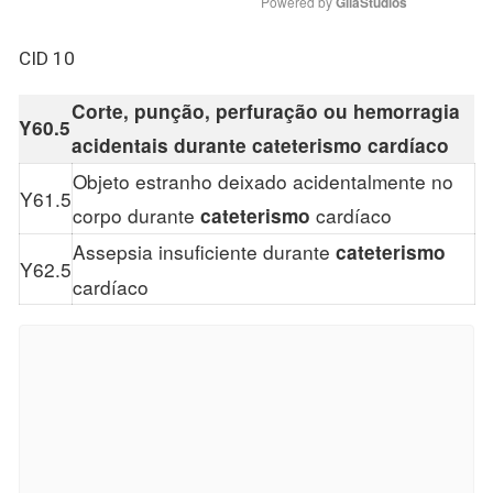
Powered by 
GliaStudios
CID 10
Corte, punção, perfuração ou hemorragia
Y60.5
acidentais durante
cateterismo
cardíaco
Objeto estranho deixado acidentalmente no
Y61.5
corpo durante
cardíaco
cateterismo
Assepsia insuficiente durante
cateterismo
Y62.5
cardíaco