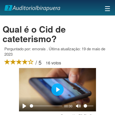
×
☰
Qual é o Cid de
cateterismo?
Perguntado por: emorais . Última atualização: 19 de maio de
2023
/ 5
16 votos
Play
00:00
Play
Mute