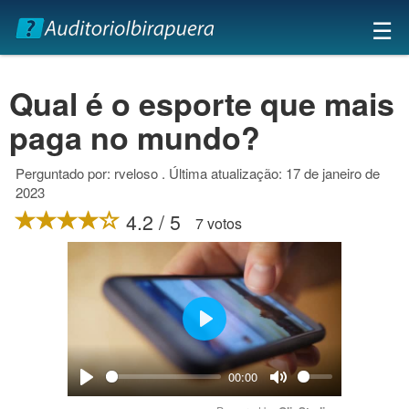
×
☰
Qual é o esporte que mais
paga no mundo?
Perguntado por: rveloso . Última atualização: 17 de janeiro de
2023
4.2 / 5
7 votos
Play
00:00
Play
Mute