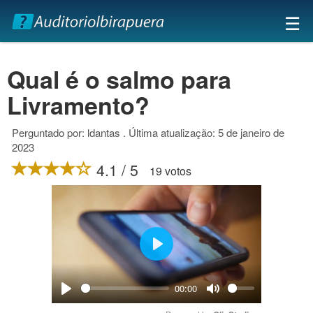
×
☰
Qual é o salmo para
Livramento?
Perguntado por: ldantas . Última atualização: 5 de janeiro de
2023
4.1 / 5
19 votos
Play
00:00
Play
Mute