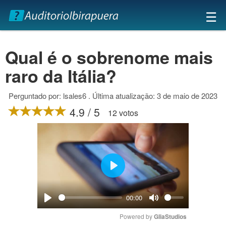
×
☰
Qual é o sobrenome mais
raro da Itália?
Perguntado por: lsales6 . Última atualização: 3 de maio de 2023
4.9 / 5
12 votos
Play
00:00
Play
Mute
Powered by 
GliaStudios