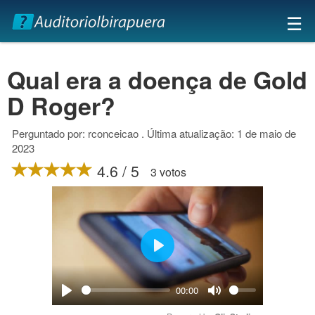
×
☰
Qual era a doença de Gold
D Roger?
Perguntado por: rconceicao . Última atualização: 1 de maio de
2023
4.6 / 5
3 votos
Play
00:00
Play
Mute