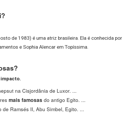
i?
sto de 1983) é uma atriz brasileira. Ela é conhecida por
amentos e Sophia Alencar em Topíssima.
mosas?
 impacto.
psut na Cisjordânia de Luxor. ...
eres
do antigo Egito. ...
mais famosas
 de Ramsés II, Abu Simbel, Egito. ...