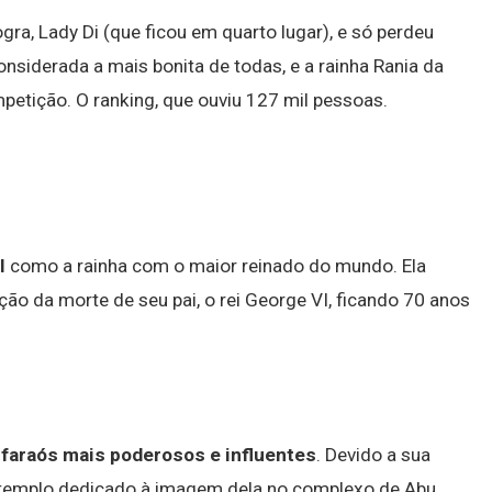
ogra, Lady Di (que ficou em quarto lugar), e só perdeu
considerada a mais bonita de todas, e a rainha Rania da
petição. O ranking, que ouviu 127 mil pessoas.
I
como a rainha com o maior reinado do mundo. Ela
ão da morte de seu pai, o rei George VI, ficando 70 anos
s faraós mais poderosos e influentes
. Devido a sua
 templo dedicado à imagem dela no complexo de Abu