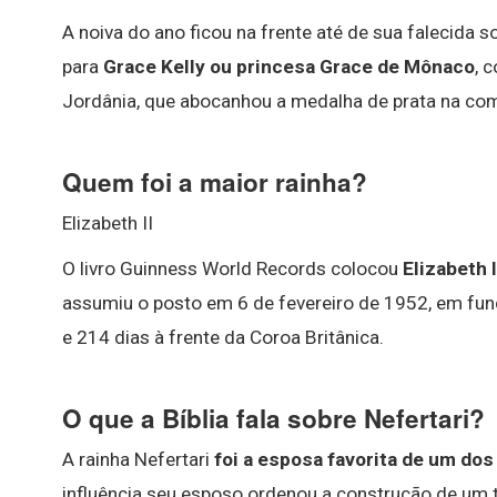
A noiva do ano ficou na frente até de sua falecida s
para
Grace Kelly ou princesa Grace de Mônaco
, 
Jordânia, que abocanhou a medalha de prata na com
Quem foi a maior rainha?
Elizabeth II
O livro Guinness World Records colocou
Elizabeth I
assumiu o posto em 6 de fevereiro de 1952, em funç
e 214 dias à frente da Coroa Britânica.
O que a Bíblia fala sobre Nefertari?
A rainha Nefertari
foi a esposa favorita de um do
influência seu esposo ordenou a construção de um