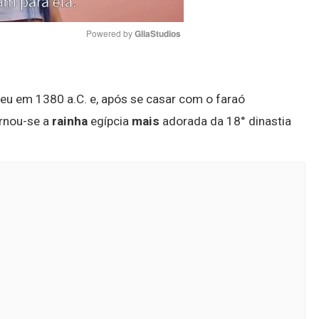
Powered by 
GliaStudios
Mute
ceu em 1380 a.C. e, após se casar com o faraó
rnou-se a
rainha
egípcia
mais
adorada da 18° dinastia