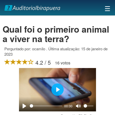
×
☰
Qual foi o primeiro animal
a viver na terra?
Perguntado por: ocamilo . Última atualização: 15 de janeiro de
2023
4.2 / 5
16 votos
Play
00:00
Play
Mute