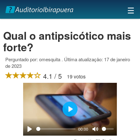
×
☰
Qual o antipsicótico mais
forte?
Perguntado por: omesquita . Última atualização: 17 de janeiro
de 2023
4.1 / 5
19 votos
Play
00:00
Play
Mute