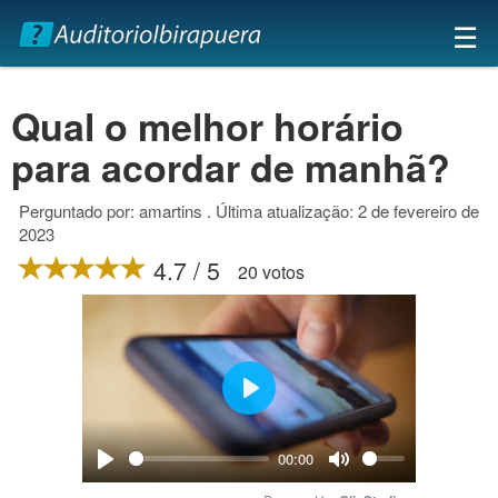
×
☰
Qual o melhor horário
para acordar de manhã?
Perguntado por: amartins . Última atualização: 2 de fevereiro de
2023
4.7 / 5
20 votos
Play
00:00
Play
Mute