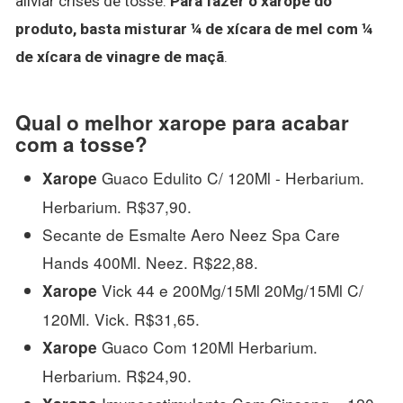
aliviar crises de tosse.
Para fazer o xarope do
produto, basta misturar ¼ de xícara de mel com ¼
de xícara de vinagre de maçã
.
Qual o melhor xarope para acabar
com a tosse?
Guaco Edulito C/ 120Ml - Herbarium.
Xarope
Herbarium. R$37,90.
Secante de Esmalte Aero Neez Spa Care
Hands 400Ml. Neez. R$22,88.
Vick 44 e 200Mg/15Ml 20Mg/15Ml C/
Xarope
120Ml. Vick. R$31,65.
Guaco Com 120Ml Herbarium.
Xarope
Herbarium. R$24,90.