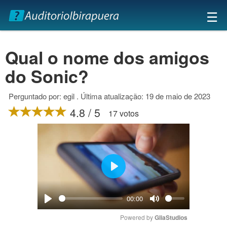
×
☰
Qual o nome dos amigos
do Sonic?
Perguntado por: egil . Última atualização: 19 de maio de 2023
4.8 / 5
17 votos
Play
00:00
Play
Mute
Powered by 
GliaStudios