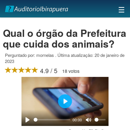
×
☰
Qual o órgão da Prefeitura
que cuida dos animais?
Perguntado por: mornelas . Última atualização: 20 de janeiro de
2023
4.9 / 5
18 votos
Play
00:00
Play
Mute