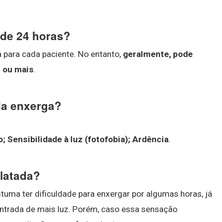
s de 24 horas?
a para cada paciente. No entanto,
geralmente, pode
s ou mais
.
da enxerga?
o;
Sensibilidade à luz (fotofobia);
Ardência
.
ilatada?
tuma ter dificuldade para enxergar por algumas horas, já
ntrada de mais luz. Porém, caso essa sensação