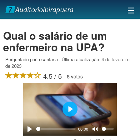
×
☰
Qual o salário de um
enfermeiro na UPA?
Perguntado por: esantana . Última atualização: 4 de fevereiro
de 2023
4.5 / 5
8 votos
Play
00:00
Play
Mute