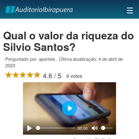
×
☰
Qual o valor da riqueza do
Silvio Santos?
Perguntado por: aportela . Última atualização: 4 de abril de
2023
4.8 / 5
6 votos
Play
00:00
Play
Mute