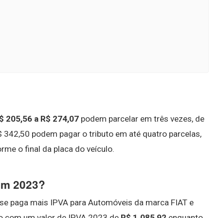
$ 205,56 a R$ 274,07
podem parcelar em três vezes, de
 342,50 podem pagar o tributo em até quatro parcelas,
rme o final da placa do veículo.
 em 2023?
e se paga mais IPVA para Automóveis da marca FIAT e
o com um valor de IPVA 2023 de
R$ 1.085,92
enquanto