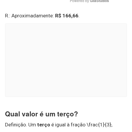
Powered by 
GliaStudios
R.: Aproximadamente:
R$ 166,66
.
Qual valor é um terço?
Definição. Um
terço
é igual à fração \frac{1}{3},