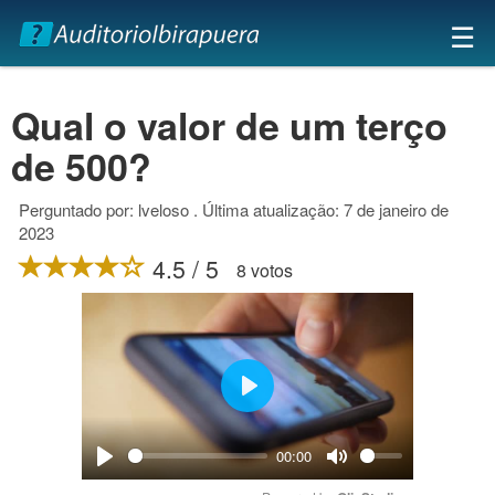
×
☰
Qual o valor de um terço
de 500?
Perguntado por: lveloso . Última atualização: 7 de janeiro de
2023
4.5 / 5
8 votos
Play
00:00
Play
Mute