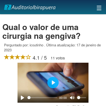
×
☰
Qual o valor de uma
cirurgia na gengiva?
Perguntado por: icoutinho . Última atualização: 17 de janeiro de
2023
4.1 / 5
11 votos
Play
00:00
Play
Mute