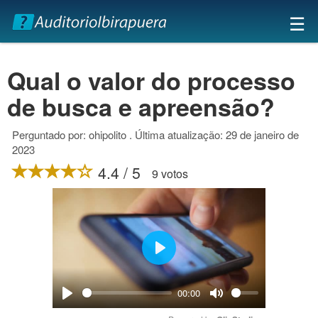
×
☰
Qual o valor do processo
de busca e apreensão?
Perguntado por: ohipolito . Última atualização: 29 de janeiro de
2023
4.4 / 5
9 votos
Play
00:00
Play
Mute