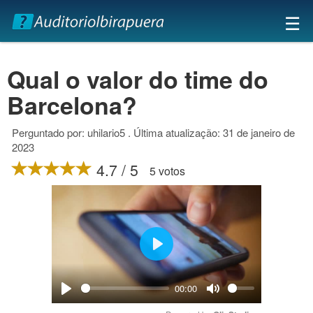
×
☰
Qual o valor do time do
Barcelona?
Perguntado por: uhilario5 . Última atualização: 31 de janeiro de
2023
4.7 / 5
5 votos
Play
00:00
Play
Mute