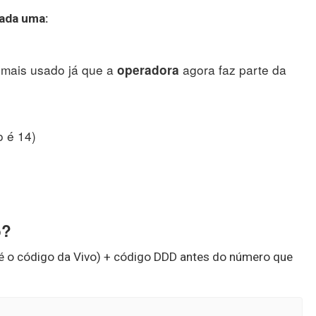
ada uma:
é mais usado já que a
agora faz parte da
operadora
o é 14)
o?
é o código da Vivo) + código DDD antes do número que