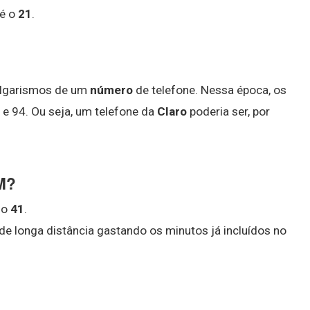
 é o
21
.
 algarismos de um
número
de telefone. Nessa época, os
3 e 94. Ou seja, um telefone da
Claro
poderia ser, por
M?
 o
41
.
 de longa distância gastando os minutos já incluídos no