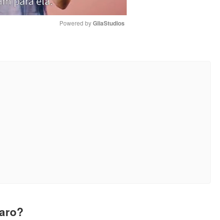
Powered by 
GliaStudios
Mute
laro?