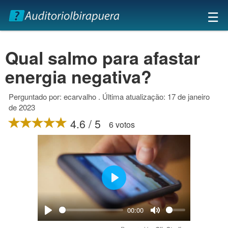
×
☰
Qual salmo para afastar
energia negativa?
Perguntado por: ecarvalho . Última atualização: 17 de janeiro
de 2023
4.6 / 5
6 votos
Play
00:00
Play
Mute