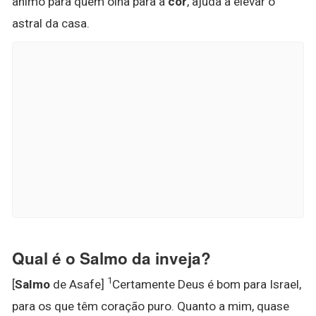
ânimo para quem olha para a
cor
, ajuda a elevar o
astral da casa.
Qual é o Salmo da inveja?
1
[
Salmo
de Asafe]
Certamente Deus é bom para Israel,
para os que têm coração puro. Quanto a mim, quase