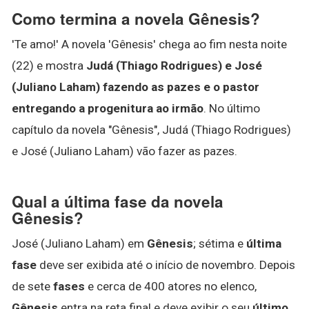
Como termina a novela Gênesis?
'Te amo!' A novela 'Gênesis' chega ao fim nesta noite
(22) e mostra
Judá (Thiago Rodrigues) e José
(Juliano Laham) fazendo as pazes e o pastor
entregando a progenitura ao irmão
. No último
capítulo da novela "Gênesis", Judá (Thiago Rodrigues)
e José (Juliano Laham) vão fazer as pazes.
Qual a última fase da novela
Gênesis?
José (Juliano Laham) em
Gênesis
; sétima e
última
fase
deve ser exibida até o início de novembro. Depois
de sete
fases
e cerca de 400 atores no elenco,
Gênesis
entra na reta final e deve exibir o seu
último