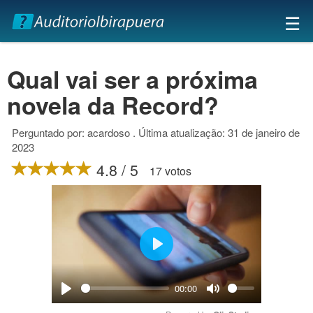
×
☰
Qual vai ser a próxima
novela da Record?
Perguntado por: acardoso . Última atualização: 31 de janeiro de
2023
4.8 / 5
17 votos
Play
00:00
Play
Mute