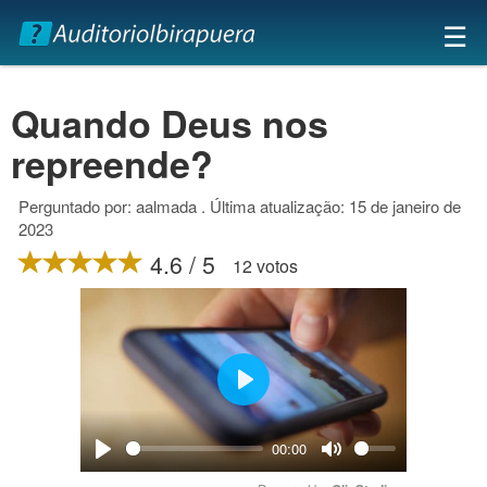
×
☰
Quando Deus nos
repreende?
Perguntado por: aalmada . Última atualização: 15 de janeiro de
2023
4.6 / 5
12 votos
Play
00:00
Play
Mute