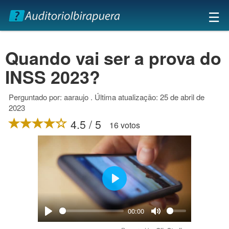
×
☰
Quando vai ser a prova do
INSS 2023?
Perguntado por: aaraujo . Última atualização: 25 de abril de
2023
4.5 / 5
16 votos
Play
00:00
Play
Mute