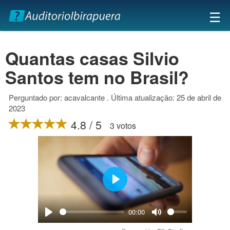
×
☰
Quantas casas Silvio
Santos tem no Brasil?
Perguntado por: acavalcante . Última atualização: 25 de abril de
2023
4.8 / 5
3 votos
Play
00:00
Play
Mute