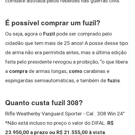
combate adotada pelos rebeldes nas guerras civis.
É possível comprar um fuzil?
Ou seja, agora o
Fuzil
pode ser comprado pelo
cidadão que tem mais de 25 anos! A posse desse tipo
de arma não era permitida antes, mas a última edição
feita pelo presidente revogou a proibição, “o que libera
a
compra
de armas longas,
como
carabinas e
espingardas semiautomáticas, e também de
fuzis
.
Quanto custa fuzil 308?
Rifle Weatherby Vanguard Sporter - Cal . 308 Win 24"
*Não está incluso no preço o valor do DIFAL.
R$
23.950,00 a prazo ou R$ 21.555,00 à vista
.