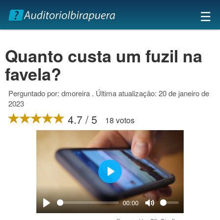
×
☰
Quanto custa um fuzil na
favela?
Perguntado por: dmoreira . Última atualização: 20 de janeiro de
2023
4.7 / 5
18 votos
Play
00:00
Play
Mute