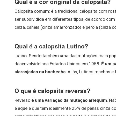
Qual é a cor original da calopsita?
Calopsita comum: é a tradicional calopsita com ros
ser subdividida em diferentes tipos, de acordo com 
cinza, canela (cinza amarronzado) e pérola (cinza c
Qual é a calopsita Lutino?
Lutino. Sendo também uma das mutações mais popul
desenvolvido nos Estados Unidos em 1958.
É um p
alaranjadas na bochecha
. Aliás, Lutinos machos 
O que é calopsita reversa?
Reverso
é uma variação da mutação arlequim
. Nã
é aquele que tem idealmente 25% de penas cinza 