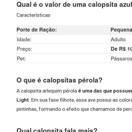
Qual é o valor de uma calopsita azu
Características
Porte de Ração:
Pequen
Idade:
Adulto
Preço:
De R$ 10
Pet:
Pássaro
O que é calopsitas pérola?
A calopsita arlequim pérola
é uma das que possuem
Light
. Em sua fase filhote, essa ave possui as col
pintinhas, formando o efeito que chamamos de per
Qual calopsita fala mais?