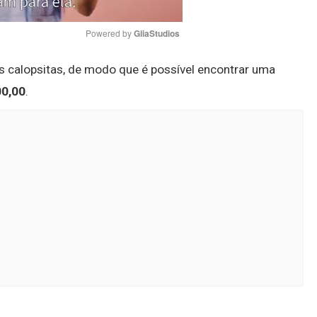
Powered by 
GliaStudios
s calopsitas, de modo que é possível encontrar uma
Mute
00,00
.