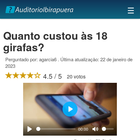
×
☰
Quanto custou às 18
girafas?
Perguntado por: agarcia6 . Última atualização: 22 de janeiro de
2023
4.5 / 5
20 votos
Play
00:00
Play
Mute