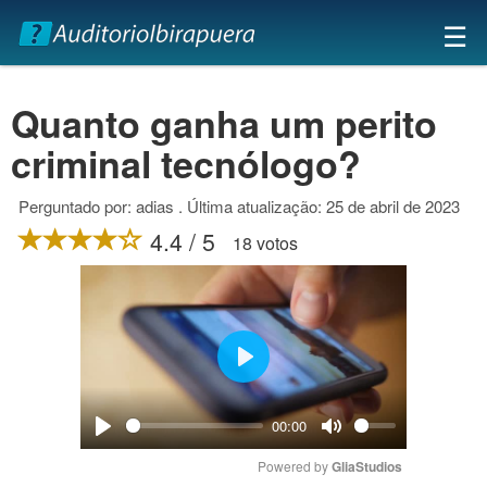
×
☰
Quanto ganha um perito
criminal tecnólogo?
Perguntado por: adias . Última atualização: 25 de abril de 2023
4.4 / 5
18 votos
Play
00:00
Play
Mute
Powered by 
GliaStudios