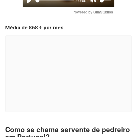
00:00
Play
Mute
Powered by 
GliaStudios
Média de 868 € por mês
.
Como se chama servente de pedreiro
em Portugal?