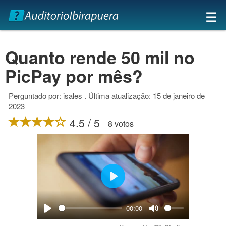
×
☰
Quanto rende 50 mil no
PicPay por mês?
Perguntado por: isales . Última atualização: 15 de janeiro de
2023
4.5 / 5
8 votos
Play
00:00
Play
Mute