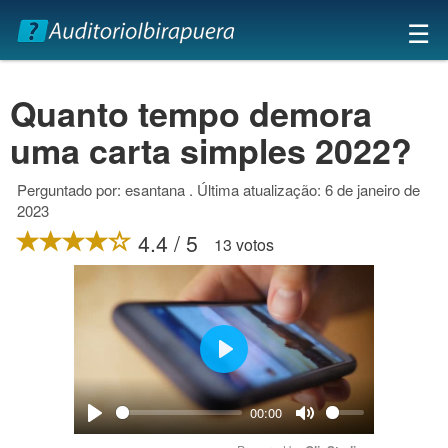
×
☰
Quanto tempo demora
uma carta simples 2022?
Perguntado por: esantana . Última atualização: 6 de janeiro de
2023
4.4 / 5
13 votos
Play
00:00
Play
Mute