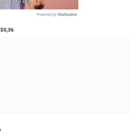
Powered by 
GliaStudios
$0,36
.
Mute
?