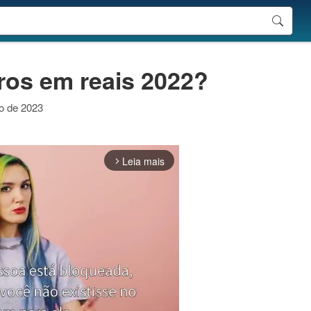
iros em reais 2022?
ro de 2023
Leia mais
arrow_forward_ios