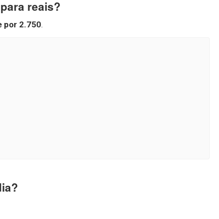
para reais?
e por 2.750
.
dia?