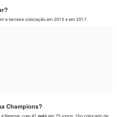
ar?
com a terceira colocação em 2015 e em 2017.
 na Champions?
e
é Neymar, com 41
gols
em 75 jogos, 16o colocado de