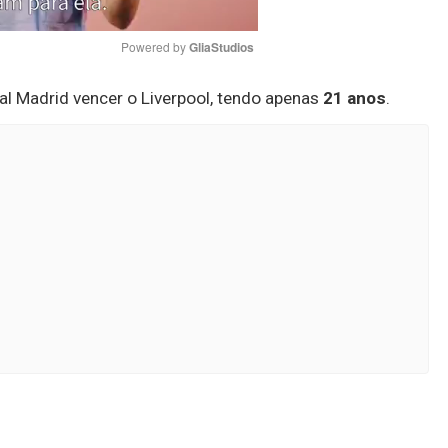
Powered by 
GliaStudios
eal Madrid vencer o Liverpool, tendo apenas
21 anos
.
Mute