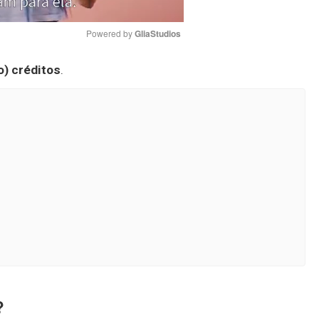
Powered by 
GliaStudios
o) créditos
.
Mute
?