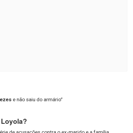
vezes
e não saiu do armário”
 Loyola?
rie de acusações contra o ex-marido e a família