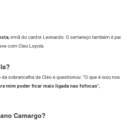
osta
, irmã do cantor Leonardo. O sertanejo também é pai
teve com Cleo Loyola.
ola?
 da sobrancelha de Cléo e questionou: “O que é isso nos
ra mim poder ficar mais ligada nas fofocas
”,
ciano Camargo?