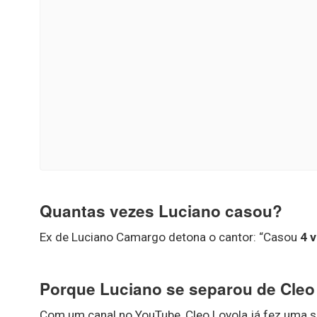
Quantas vezes Luciano casou?
Ex de Luciano Camargo detona o cantor: “Casou
4 
Porque Luciano se separou de Cleo
Com um canal no YouTube, Cleo Loyola já fez uma sé