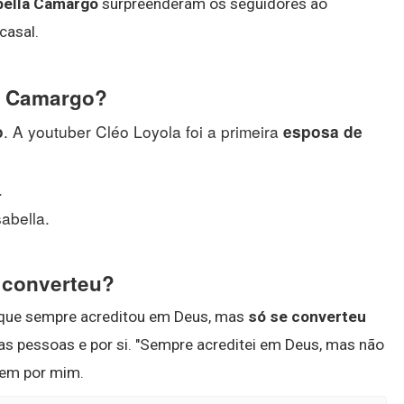
bella Camargo
surpreenderam os seguidores ao
casal.
o Camargo?
. A youtuber Cléo Loyola foi a primeira
o
esposa de
.
abella.
 converteu?
 que sempre acreditou em Deus, mas
só se converteu
las pessoas e por si. "Sempre acreditei em Deus, mas não
nem por mim.