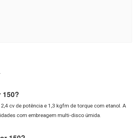
?
.
r 150?
12,4 cv de potência e 1,3 kgfm de torque com etanol. A
locidades com embreagem multi-disco úmida.
tor 150?