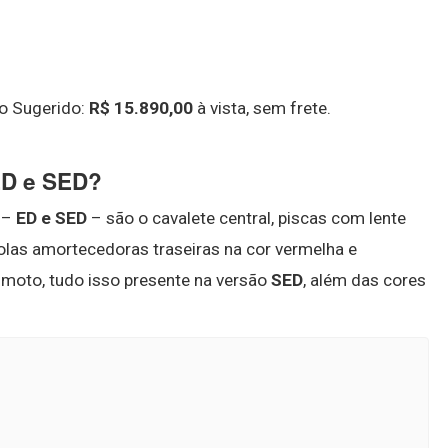
o Sugerido:
R$ 15.890,00
à vista, sem frete.
 ED e SED?
–
ED e SED
– são o cavalete central, piscas com lente
molas amortecedoras traseiras na cor vermelha e
 moto, tudo isso presente na versão
SED
, além das cores