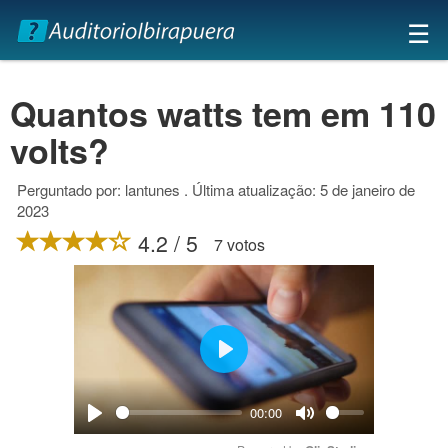
×
☰
Quantos watts tem em 110
volts?
Perguntado por: lantunes . Última atualização: 5 de janeiro de
2023
4.2 / 5
7 votos
Play
00:00
Play
Mute