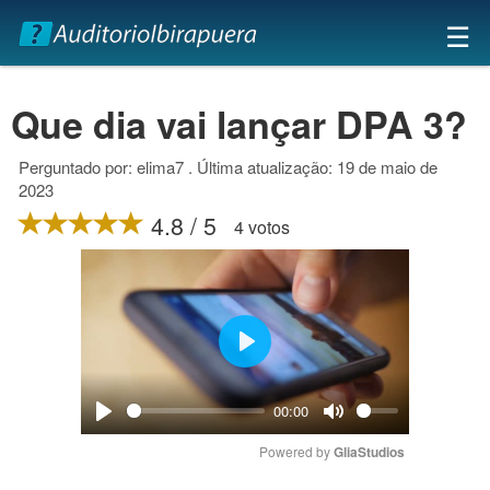
×
☰
Que dia vai lançar DPA 3?
Perguntado por: elima7 . Última atualização: 19 de maio de
2023
4.8 / 5
4 votos
Play
00:00
Play
Mute
Powered by 
GliaStudios