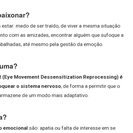
paixonar?
estar: medo de ser traído, de viver a mesma situação
amento com as amizades, encontrar alguém que sufoque a
rabalhadas, até mesmo pela gestão da emoção.
auma?
R (Eye Movement Dessensitization Reprocessing) é
loquear o sistema nervoso
, de forma a permitir que o
s armazene de um modo mais adaptativo.
a?
o emocional
são: apatia ou falta de interesse em se