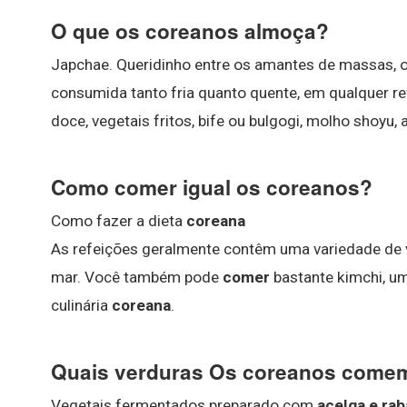
O que os coreanos almoça?
Japchae. Queridinho entre os amantes de massas, o
consumida tanto fria quanto quente, em qualquer re
doce, vegetais fritos, bife ou bulgogi, molho shoyu,
Como comer igual os coreanos?
Como fazer a dieta
coreana
As refeições geralmente contêm uma variedade de v
mar. Você também pode
comer
bastante kimchi, u
culinária
coreana
.
Quais verduras Os coreanos come
Vegetais fermentados preparado com
acelga e ra