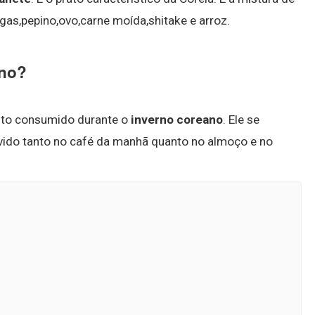
lgas,pepino,ovo,carne moída,shitake e arroz.
rno?
uito consumido durante o
inverno coreano
. Ele se
vido tanto no café da manhã quanto no almoço e no