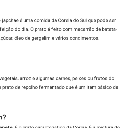
 japchae é uma comida da Coreia do Sul que pode ser
feição do dia. O prato é feito com macarrão de batata-
 açúcar, óleo de gergelim e vários condimentos.
egetais, arroz e algumas carnes, peixes ou frutos do
m prato de repolho fermentado que é um item básico da
m?
banete
. É o prato característico da Coréia. É a mistura de