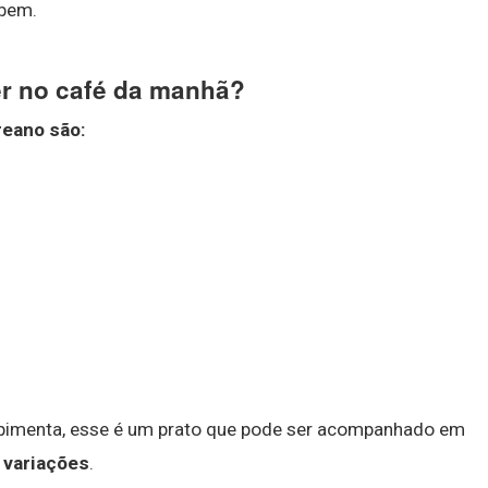
 bem.
r no café da manhã?
reano
são:
 e pimenta, esse é um prato que pode ser acompanhado em
 variações
.