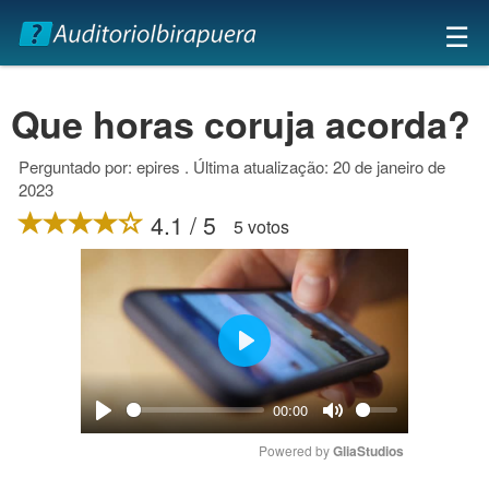
×
☰
Que horas coruja acorda?
Perguntado por: epires . Última atualização: 20 de janeiro de
2023
4.1 / 5
5 votos
Play
00:00
Play
Mute
Powered by 
GliaStudios