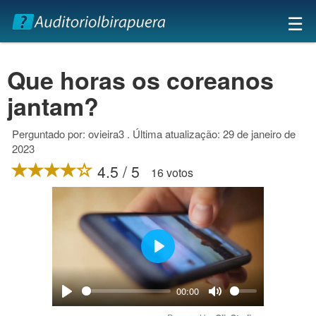
×
☰
Que horas os coreanos
jantam?
Perguntado por: ovieira3 . Última atualização: 29 de janeiro de
2023
4.5 / 5
16 votos
Play
00:00
Play
Mute