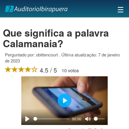
×
☰
Que significa a palavra
Calamanaia?
Perguntado por: obittencourt . Última atualização: 7 de janeiro
de 2023
4.5 / 5
10 votos
Play
00:00
Play
Mute