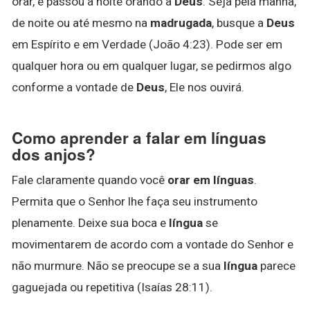
orar, e passou a noite orando a
Deus
. Seja pela manhã,
de noite ou até mesmo na
madrugada
, busque a
Deus
em Espírito e em Verdade (João 4:23). Pode ser em
qualquer hora ou em qualquer lugar, se pedirmos algo
conforme a vontade de
Deus
, Ele nos ouvirá.
Como aprender a falar em línguas
dos anjos?
Fale claramente quando você
orar em línguas
.
Permita que o Senhor lhe faça seu instrumento
plenamente. Deixe sua boca e
língua
se
movimentarem de acordo com a vontade do Senhor e
não murmure. Não se preocupe se a sua
língua
parece
gaguejada ou repetitiva (Isaías 28:11).