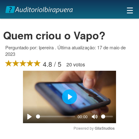
×
☰
Quem criou o Vapo?
Perguntado por: lpereira . Última atualização: 17 de maio de
2023
4.8 / 5
20 votos
Play
00:00
Play
Mute
Powered by 
GliaStudios