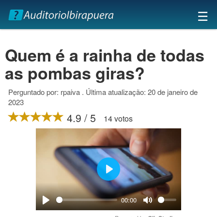
×
☰
Quem é a rainha de todas
as pombas giras?
Perguntado por: rpaiva . Última atualização: 20 de janeiro de
2023
4.9 / 5
14 votos
Play
00:00
Play
Mute